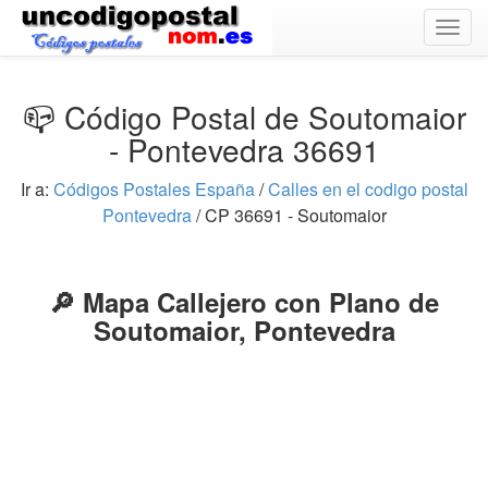
Togg
navig
📪 Código Postal de Soutomaior
- Pontevedra 36691
Ir a:
Códigos Postales España
/
Calles en el codigo postal
Pontevedra
/ CP 36691 - Soutomaior
🔎 Mapa Callejero con Plano de
Soutomaior, Pontevedra