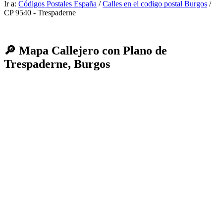
Ir a:
Códigos Postales España
/
Calles en el codigo postal Burgos
/
CP 9540 - Trespaderne
🔎 Mapa Callejero con Plano de
Trespaderne, Burgos