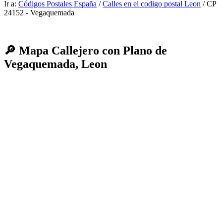
Ir a:
Códigos Postales España
/
Calles en el codigo postal Leon
/ CP
24152 - Vegaquemada
🔎 Mapa Callejero con Plano de
Vegaquemada, Leon