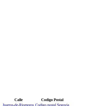
Calle
Codigo Postal
Juarros-de-Riomoros
Codigo postal Segovia