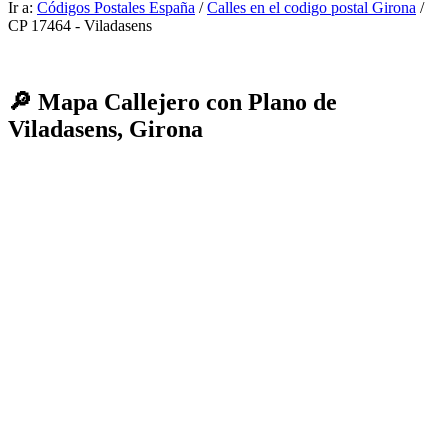
Ir a:
Códigos Postales España
/
Calles en el codigo postal Girona
/
CP 17464 - Viladasens
🔎 Mapa Callejero con Plano de
Viladasens, Girona