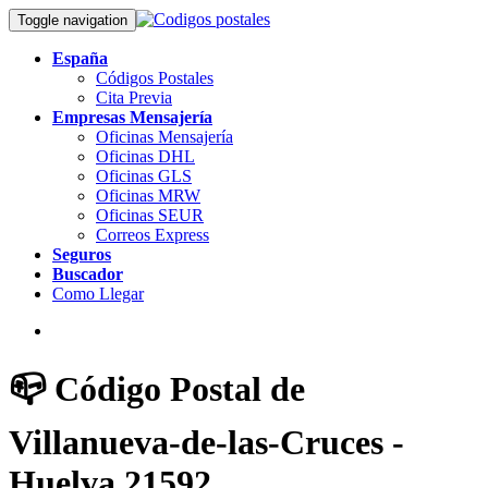
Toggle navigation
España
Códigos Postales
Cita Previa
Empresas Mensajería
Oficinas Mensajería
Oficinas DHL
Oficinas GLS
Oficinas MRW
Oficinas SEUR
Correos Express
Seguros
Buscador
Como Llegar
📪 Código Postal de
Villanueva-de-las-Cruces -
Huelva 21592