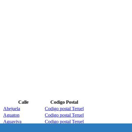
Calle
Codigo Postal
Abejuela
Codigo postal Teruel
Aguaton
Codigo postal Teruel
Aguaviva
Codigo postal Teruel
Aguilar-del-Alfambra
Codigo postal Teruel