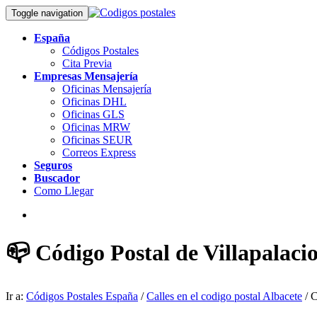
Toggle navigation
España
Códigos Postales
Cita Previa
Empresas Mensajería
Oficinas Mensajería
Oficinas DHL
Oficinas GLS
Oficinas MRW
Oficinas SEUR
Correos Express
Seguros
Buscador
Como Llegar
📪 Código Postal de Villapalacio
Ir a:
Códigos Postales España
/
Calles en el codigo postal Albacete
/ C