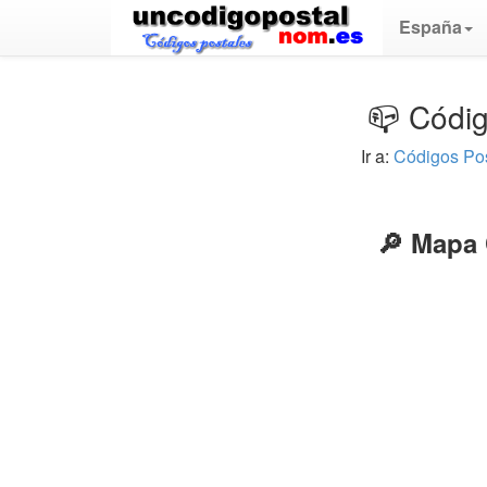
España
📪 Códig
Ir a:
Códigos Po
🔎 Mapa 