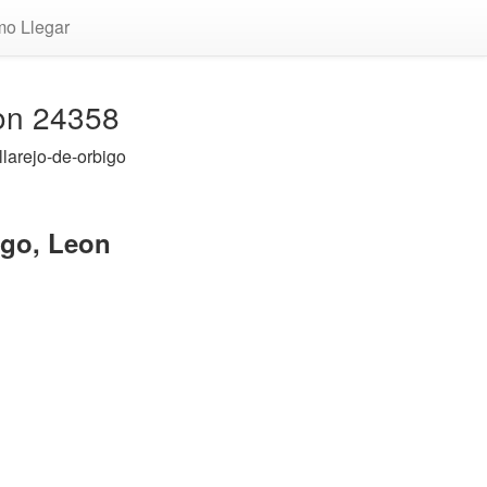
o Llegar
eon 24358
llarejo-de-orbigo
igo, Leon