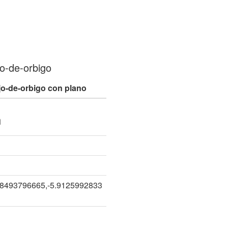
jo-de-orbigo
ejo-de-orbigo con plano
n
28493796665,-5.9125992833