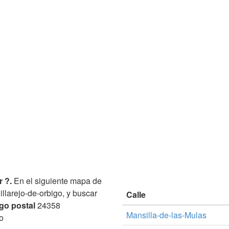
r ?.
En el siguiente mapa de
illarejo-de-orbigo, y buscar
Calle
go postal
24358
Mansilla-de-las-Mulas
o