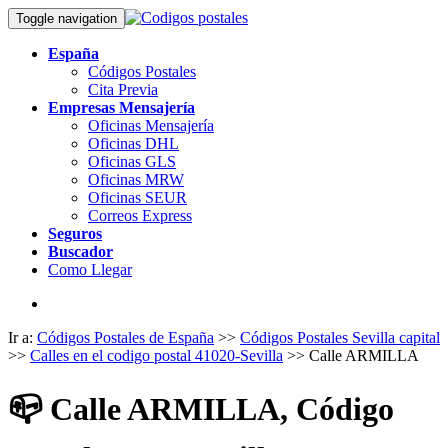
Toggle navigation
España
Códigos Postales
Cita Previa
Empresas Mensajería
Oficinas Mensajería
Oficinas DHL
Oficinas GLS
Oficinas MRW
Oficinas SEUR
Correos Express
Seguros
Buscador
Como Llegar
Ir a:
Códigos Postales de España
>>
Códigos Postales Sevilla capital
>>
Calles en el codigo postal 41020-Sevilla
>> Calle ARMILLA
📪
Calle ARMILLA, Código