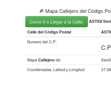
🔎 Mapa Callejero del Código Pos
ASTIGI Sevil
Como Ir o Llegar a la Calle:
Calle del Código Postal
ASTI
Numero del C.P:
C.P
Mapa
Callejero
de:
Sevill
Coordenadas, Latitud y Longitud
37.3