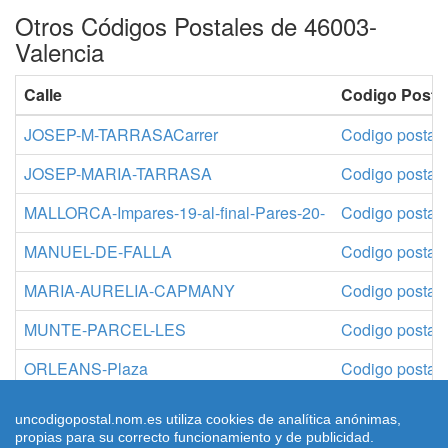
Otros Códigos Postales de 46003-
Valencia
Calle
Codigo Posta
JOSEP-M-TARRASACarrer
Codigo postal
JOSEP-MARIA-TARRASA
Codigo postal
MALLORCA-Impares-19-al-final-Pares-20-
Codigo postal
MANUEL-DE-FALLA
Codigo postal
MARIA-AURELIA-CAPMANY
Codigo postal
MUNTE-PARCEL-LES
Codigo postal
ORLEANS-Plaza
Codigo postal
PARC-DE-LA-CIUTAT
Codigo postal
uncodigopostal.nom.es utiliza cookies de analítica anónimas,
propias para su correcto funcionamiento y de publicidad.