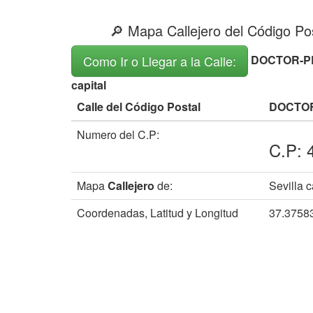
🔎 Mapa Callejero del Código Pos
DOCTOR-PE
Como Ir o Llegar a la Calle:
capital
Calle del Código Postal
DOCTO
Numero del C.P:
C.P: 
Mapa
Callejero
de:
Sevilla c
Coordenadas, Latitud y Longitud
37.3758