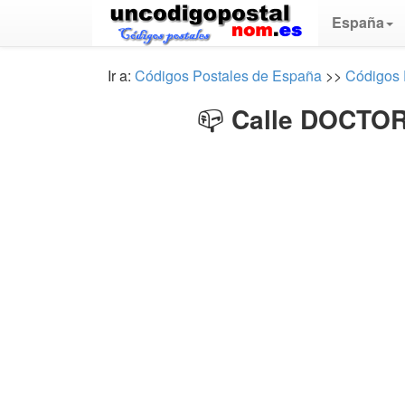
España
Ir a:
Códigos Postales de España
>>
Códigos P
📪
Calle DOCTOR