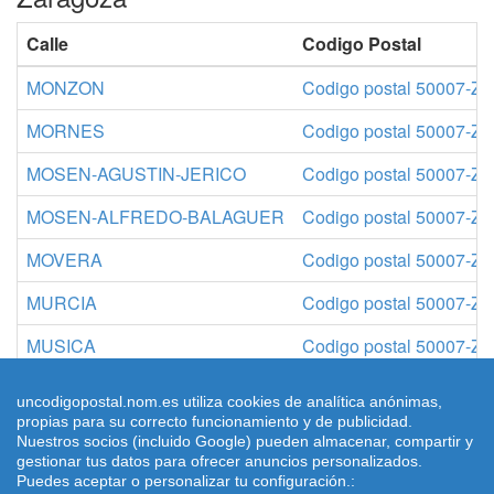
Calle
Codigo Postal
MONZON
Codigo postal 50007-Za
MORNES
Codigo postal 50007-Za
MOSEN-AGUSTIN-JERICO
Codigo postal 50007-Za
MOSEN-ALFREDO-BALAGUER
Codigo postal 50007-Za
MOVERA
Codigo postal 50007-Za
MURCIA
Codigo postal 50007-Za
MUSICA
Codigo postal 50007-Za
MUZA-BEN-ZAYA
Codigo postal 50007-Za
uncodigopostal.nom.es utiliza cookies de analítica anónimas,
propias para su correcto funcionamiento y de publicidad.
Nuestros socios (incluido Google) pueden almacenar, compartir y
gestionar tus datos para ofrecer anuncios personalizados.
Puedes aceptar o personalizar tu configuración.:
© 2026 uncodigopostal.nom.es, Códigos postales
Condiciones