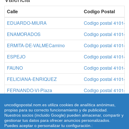
Calle
Codigo Postal
EDUARDO-MIURA
Codigo postal 41014-
ENAMORADOS
Codigo postal 41014-
ERMITA-DE-VALMECamino
Codigo postal 41014-
ESPEJO
Codigo postal 41014-
FAUNO
Codigo postal 41014-
FELICIANA-ENRIQUEZ
Codigo postal 41014-
FERNANDO-VI-Plaza
Codigo postal 41014-
FRANCISCA-SANCHEZ-BLANCO
Codigo postal 41014-
uncodigopostal.nom.es utiliza cookies de analítica anónimas,
propias para su correcto funcionamiento y de publicidad.
Nuestros socios (incluido Google) pueden almacenar, compartir y
gestionar tus datos para ofrecer anuncios personalizados.
Puedes aceptar o personalizar tu configuración.:
© 2026 uncodigopostal.nom.es, Códigos postales
Condiciones