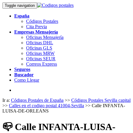
Toggle navigation
España
Códigos Postales
Cita Previa
Empresas Mensajería
Oficinas Mensajería
Oficinas DHL
Oficinas GLS
Oficinas MRW
Oficinas SEUR
Correos Express
Seguros
Buscador
Como Llegar
Ir a:
Códigos Postales de España
>>
Códigos Postales Sevilla capital
>>
Calles en el codigo postal 41004-Sevilla
>> Calle INFANTA-
LUISA-DE-ORLEANS
📪
Calle INFANTA-LUISA-