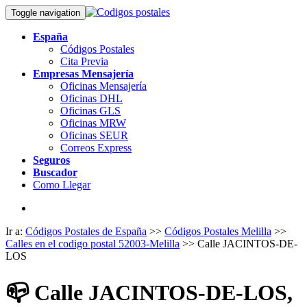
Toggle navigation
España
Códigos Postales
Cita Previa
Empresas Mensajería
Oficinas Mensajería
Oficinas DHL
Oficinas GLS
Oficinas MRW
Oficinas SEUR
Correos Express
Seguros
Buscador
Como Llegar
Ir a:
Códigos Postales de España
>>
Códigos Postales Melilla
>>
Calles en el codigo postal 52003-Melilla
>> Calle JACINTOS-DE-
LOS
📪
Calle JACINTOS-DE-LOS,