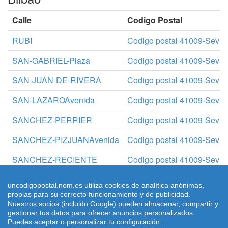
Calle
Codigo Postal
RUBI
Codigo postal 41009-Sevill
SAN-GABRIEL-Plaza
Codigo postal 41009-Sevill
SAN-JUAN-DE-RIVERA
Codigo postal 41009-Sevill
SAN-LAZAROAvenida
Codigo postal 41009-Sevill
SANCHEZ-PERRIER
Codigo postal 41009-Sevill
SANCHEZ-PIZJUANAvenida
Codigo postal 41009-Sevill
SANCHEZ-RECIENTE
Codigo postal 41009-Sevill
SANCHO-DAVILA
Codigo postal 41009-Sevill
uncodigopostal.nom.es utiliza cookies de analítica anónimas,
propias para su correcto funcionamiento y de publicidad.
Nuestros socios (incluido Google) pueden almacenar, compartir y
gestionar tus datos para ofrecer anuncios personalizados.
Puedes aceptar o personalizar tu configuración.:
© 2026 uncodigopostal.nom.es, Códigos postales
Condiciones