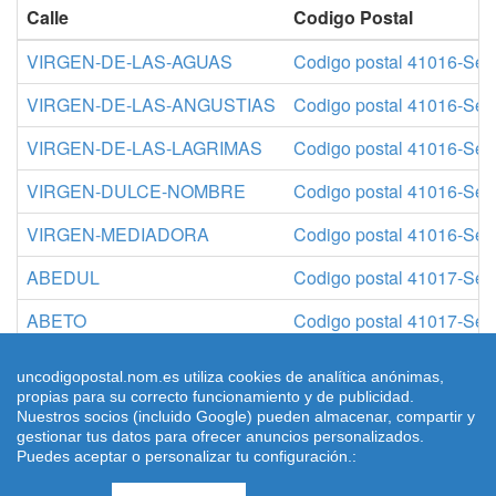
Calle
Codigo Postal
VIRGEN-DE-LAS-AGUAS
Codigo postal 41016-Sevi
VIRGEN-DE-LAS-ANGUSTIAS
Codigo postal 41016-Sevi
VIRGEN-DE-LAS-LAGRIMAS
Codigo postal 41016-Sevi
VIRGEN-DULCE-NOMBRE
Codigo postal 41016-Sevi
VIRGEN-MEDIADORA
Codigo postal 41016-Sevi
ABEDUL
Codigo postal 41017-Sevi
ABETO
Codigo postal 41017-Sevi
ACACIAS-Plaza
Codigo postal 41017-Sevi
uncodigopostal.nom.es utiliza cookies de analítica anónimas,
propias para su correcto funcionamiento y de publicidad.
Nuestros socios (incluido Google) pueden almacenar, compartir y
gestionar tus datos para ofrecer anuncios personalizados.
Puedes aceptar o personalizar tu configuración.:
© 2026 uncodigopostal.nom.es, Códigos postales
Condiciones
de uso
-
Aviso Legal
-
Cookies
- contacto: