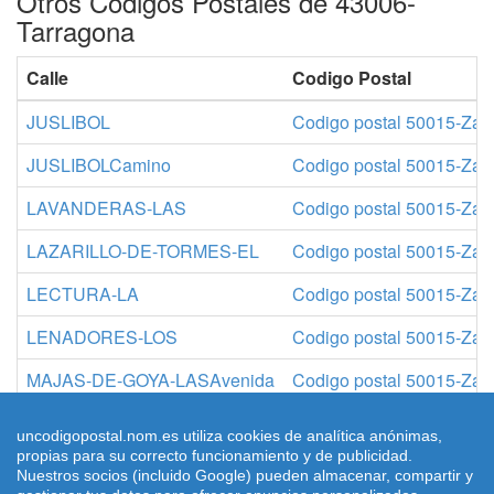
Otros Códigos Postales de 43006-
Tarragona
Calle
Codigo Postal
JUSLIBOL
Codigo postal 50015-Zar
JUSLIBOLCamino
Codigo postal 50015-Zar
LAVANDERAS-LAS
Codigo postal 50015-Zar
LAZARILLO-DE-TORMES-EL
Codigo postal 50015-Zar
LECTURA-LA
Codigo postal 50015-Zar
LENADORES-LOS
Codigo postal 50015-Zar
MAJAS-DE-GOYA-LASAvenida
Codigo postal 50015-Zar
MANUEL-LACRUZ
Codigo postal 50015-Zar
uncodigopostal.nom.es utiliza cookies de analítica anónimas,
propias para su correcto funcionamiento y de publicidad.
Nuestros socios (incluido Google) pueden almacenar, compartir y