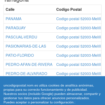
Calle
Codigo Postal
PANAMA
Codigo postal 52003-Melilla
PARAGUAY
Codigo postal 52003-Melilla
PASCUAL-VERDU
Codigo postal 52003-Melilla
PASIONARIAS-DE-LAS
Codigo postal 52003-Melilla
PATIO-FLORIDO
Codigo postal 52003-Melilla
PEDRO-AFAN-DE-RIVERA
Codigo postal 52003-Melilla
PEDRO-DE-ALVARADO
Codigo postal 52003-Melilla
PEDRO-DE-MENDOZA
Codigo postal 52003-Melilla
uncodigopostal.nom.es utiliza cookies de analítica anónimas,
propias para su correcto funcionamiento y de publicidad.
Nuestros socios (incluido Google) pueden almacenar, compartir y
gestionar tus datos para ofrecer anuncios personalizados.
Puedes aceptar o personalizar tu configuración.:
© 2026 uncodigopostal.nom.es, Códigos postales
Condiciones