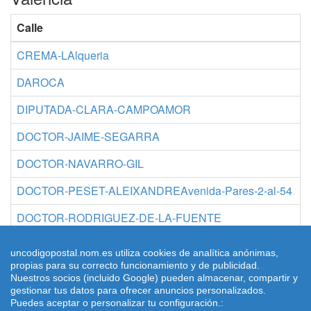
Calle
C
CREMA-LAlqueria
C
DAROCA
C
DIPUTADA-CLARA-CAMPOAMOR
C
DOCTOR-JAIME-SEGARRA
C
DOCTOR-NAVARRO-GIL
C
DOCTOR-PESET-ALEIXANDREAvenida-Pares-2-al-54
C
DOCTOR-RODRIGUEZ-DE-LA-FUENTE
C
DOMINGO-GOMEZ-Impares-1-al-13-Pares-2-
C
uncodigopostal.nom.es utiliza cookies de analítica anónimas,
propias para su correcto funcionamiento y de publicidad.
Nuestros socios (incluido Google) pueden almacenar, compartir y
gestionar tus datos para ofrecer anuncios personalizados.
Puedes aceptar o personalizar tu configuración.:
© 2026 uncodigopostal.nom.es, Códigos postales
Condiciones