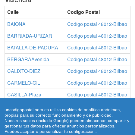
Calle
Codigo Postal
BAIONA
Codigo postal 48012-Bilbao
BARRIADA-URIZAR
Codigo postal 48012-Bilbao
BATALLA-DE-PADURA
Codigo postal 48012-Bilbao
BERGARAAvenida
Codigo postal 48012-Bilbao
CALIXTO-DIEZ
Codigo postal 48012-Bilbao
CARMELO-GIL
Codigo postal 48012-Bilbao
CASILLA-Plaza
Codigo postal 48012-Bilbao
DOCTOR-FELIX-LANDIN
Codigo postal 48012-Bilbao
uncodigopostal.nom.es utiliza cookies de analítica anónimas,
propias para su correcto funcionamiento y de publicidad.
Nuestros socios (incluido Google) pueden almacenar, compartir y
gestionar tus datos para ofrecer anuncios personalizados.
Puedes aceptar o personalizar tu configuración.:
© 2026 uncodigopostal.nom.es, Códigos postales
Condiciones