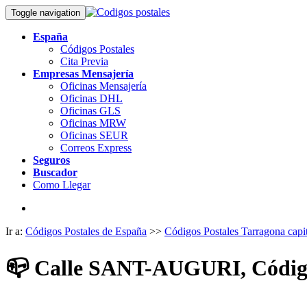
Toggle navigation
España
Códigos Postales
Cita Previa
Empresas Mensajería
Oficinas Mensajería
Oficinas DHL
Oficinas GLS
Oficinas MRW
Oficinas SEUR
Correos Express
Seguros
Buscador
Como Llegar
Ir a:
Códigos Postales de España
>>
Códigos Postales Tarragona capit
📪
Calle SANT-AUGURI, Código