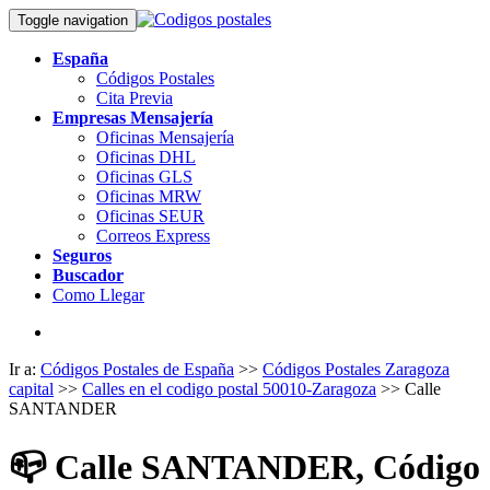
Toggle navigation
España
Códigos Postales
Cita Previa
Empresas Mensajería
Oficinas Mensajería
Oficinas DHL
Oficinas GLS
Oficinas MRW
Oficinas SEUR
Correos Express
Seguros
Buscador
Como Llegar
Ir a:
Códigos Postales de España
>>
Códigos Postales Zaragoza
capital
>>
Calles en el codigo postal 50010-Zaragoza
>> Calle
SANTANDER
📪
Calle SANTANDER, Código