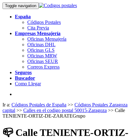
Toggle navigation
España
Códigos Postales
Cita Previa
Empresas Mensajería
Oficinas Mensajería
Oficinas DHL
Oficinas GLS
Oficinas MRW
Oficinas SEUR
Correos Express
Seguros
Buscador
Como Llegar
Ir a:
Códigos Postales de España
>>
Códigos Postales Zaragoza
capital
>>
Calles en el codigo postal 50015-Zaragoza
>> Calle
TENIENTE-ORTIZ-DE-ZARATEGrupo
📪
Calle TENIENTE-ORTIZ-