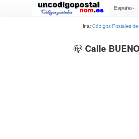
España
Ir a:
Códigos Postales de
📪
Calle BUENO