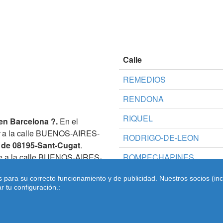
Calle
REMEDIOS
RENDONA
RIQUEL
en Barcelona ?.
En el
a la calle BUENOS-AIRES-
RODRIGO-DE-LEON
 de 08195-Sant-Cugat
.
e a la calle BUENOS-AIRES-
ROMPECHAPINES
s para su correcto funcionamiento y de publicidad. Nuestros socios (in
 tu configuración.:
digos postales
Condiciones de uso
-
Aviso Legal
-
Cookies
- co