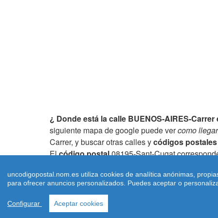
¿ Donde está la calle BUENOS-AIRES-Carrer 
siguiente mapa de google puede ver
como llegar
Carrer, y buscar otras calles y
códigos postales
El
código postal
08195-Sant-Cugat correspond
Carrer en la ciudad de Barcelona
uncodigopostal.nom.es utiliza cookies de analítica anónimas, propia
para ofrecer anuncios personalizados. Puedes aceptar o personalizar
Configurar
Aceptar cookies
© 2026 uncodigopostal.nom.es, Có