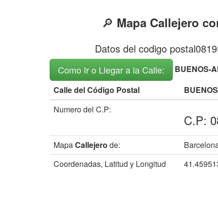
🔎
Mapa Callejero co
Datos del codigo postal081
BUENOS-AI
Como Ir o Llegar a la Calle:
Calle del Código Postal
BUENOS-
Numero del C.P:
C.P: 
Mapa
Callejero
de:
Barcelon
Coordenadas, Latitud y Longitud
41.45951