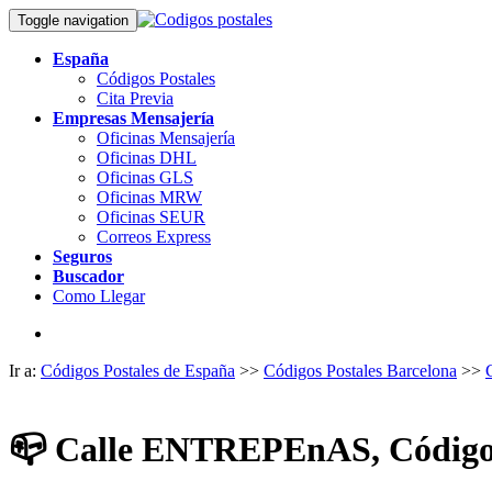
Toggle navigation
España
Códigos Postales
Cita Previa
Empresas Mensajería
Oficinas Mensajería
Oficinas DHL
Oficinas GLS
Oficinas MRW
Oficinas SEUR
Correos Express
Seguros
Buscador
Como Llegar
Ir a:
Códigos Postales de España
>>
Códigos Postales Barcelona
>>
📪
Calle ENTREPEnAS, Código 