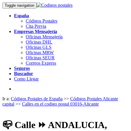
Toggle navigation
España
Códigos Postales
Cita Previa
Empresas Mensajería
Oficinas Mensajería
Oficinas DHL
Oficinas GLS
Oficinas MRW
Oficinas SEUR
Correos Express
Seguros
Buscador
Como Llegar
Ir a:
Códigos Postales de España
>>
Códigos Postales Alicante
capital
>>
Calles en el codigo postal 03016-Alicante
📪
Calle ⏩ ANDALUCIA,