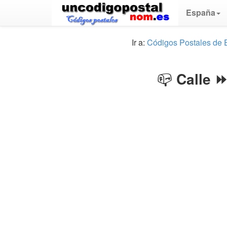
España
Ir a:
Códigos Postales de
📪
Calle 