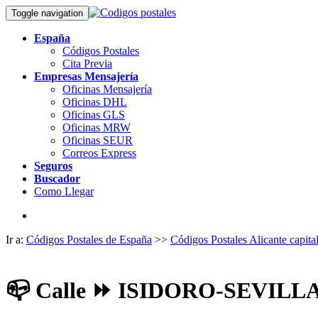
Toggle navigation
España
Códigos Postales
Cita Previa
Empresas Mensajería
Oficinas Mensajería
Oficinas DHL
Oficinas GLS
Oficinas MRW
Oficinas SEUR
Correos Express
Seguros
Buscador
Como Llegar
Ir a:
Códigos Postales de España
>>
Códigos Postales Alicante capita
📪
Calle ⏩ ISIDORO-SEVILLA,