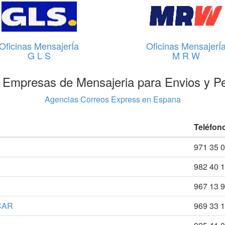
Oficinas MensajerÍa
Oficinas MensajerÍ
G L S
M R W
 Empresas de Mensajeria para Envios y P
Agencias Correos Express en Espana
Teléfon
971 35 0
982 40 1
967 13 9
CAR
969 33 1