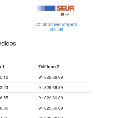
a
Oficinas MensajerÍa
SEUR
edidos
o 1
Teléfono 2
5 12
91 829 66 89
3 23
91 829 66 89
6 55
91 829 66 89
8 36
91 829 66 89