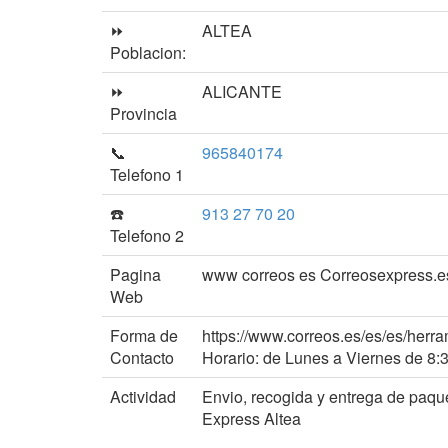
⏩
ALTEA
Poblacion:
⏩
ALICANTE
Provincia
📞
965840174
Telefono 1
☎️
913 27 70 20
Telefono 2
Pagina
www correos es Correosexpress.e
Web
Forma de
https://www.correos.es/es/es/herra
Contacto
Horario: de Lunes a Viernes de 8:
Actividad
Envio, recogida y entrega de paqu
Express Altea