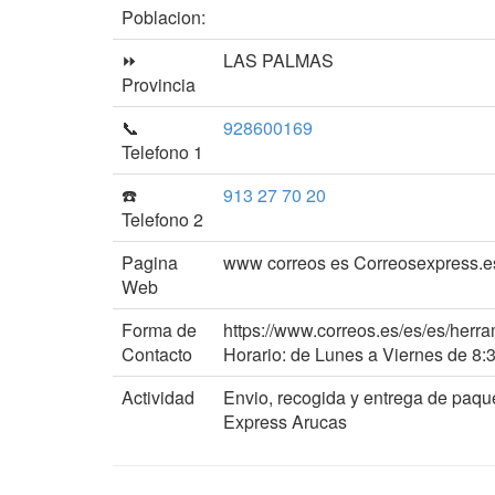
Poblacion:
⏩
LAS PALMAS
Provincia
📞
928600169
Telefono 1
☎️
913 27 70 20
Telefono 2
Pagina
www correos es Correosexpress.e
Web
Forma de
https://www.correos.es/es/es/herra
Contacto
Horario: de Lunes a Viernes de 8:
Actividad
Envio, recogida y entrega de paqu
Express Arucas