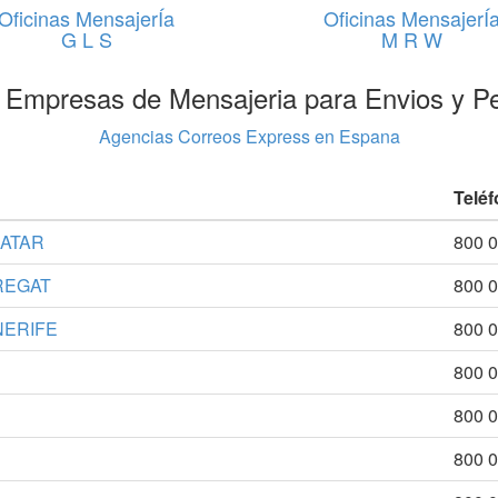
Oficinas MensajerÍa
Oficinas MensajerÍ
G L S
M R W
 Empresas de Mensajeria para Envios y P
Agencias Correos Express en Espana
Teléf
NATAR
800 
BREGAT
800 
NERIFE
800 
800 
800 
800 