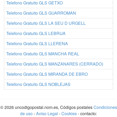
Telefono Gratuito GLS GETXO
91
Telefono Gratuito GLS GUARROMAN
91
Telefono Gratuito GLS LA SEU D URGELL
91
Telefono Gratuito GLS LEBRIJA
91
Telefono Gratuito GLS LLERENA
91
Telefono Gratuito GLS MANCHA REAL
91
Telefono Gratuito GLS MANZANARES (CERRADO)
91
Telefono Gratuito GLS MIRANDA DE EBRO
91
Telefono Gratuito GLS NOBLEJAS
91
© 2026 uncodigopostal.nom.es, Códigos postales
Condiciones
de uso
-
Aviso Legal
-
Cookies
- contacto: