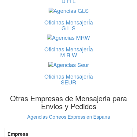
D H L
Oficinas MensajerÍa
G L S
Oficinas MensajerÍa
M R W
Oficinas MensajerÍa
SEUR
Otras Empresas de Mensajeria para
Envios y Pedidos
Agencias Correos Express en Espana
Empresa
Te