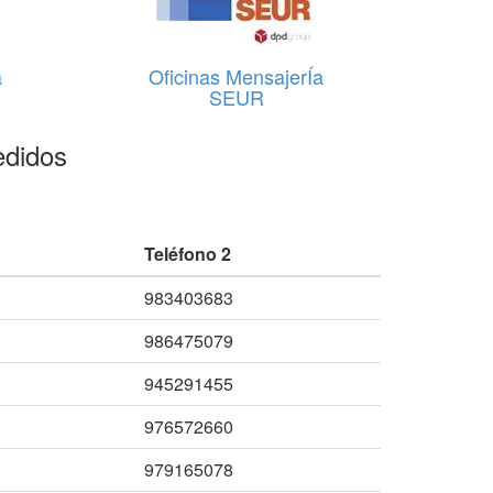
a
Oficinas MensajerÍa
SEUR
edidos
Teléfono 2
983403683
986475079
945291455
976572660
979165078