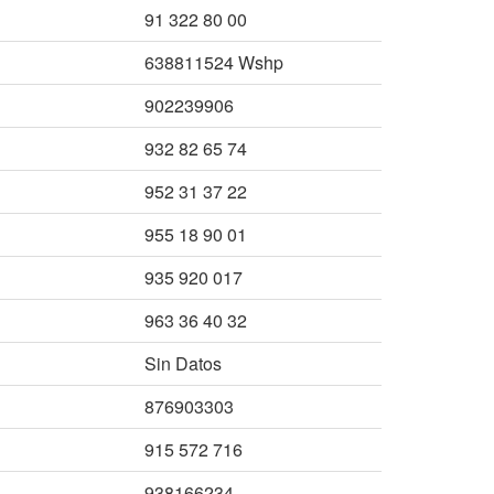
91 322 80 00
638811524 Wshp
902239906
932 82 65 74
952 31 37 22
955 18 90 01
935 920 017
963 36 40 32
Sin Datos
876903303
915 572 716
938166234