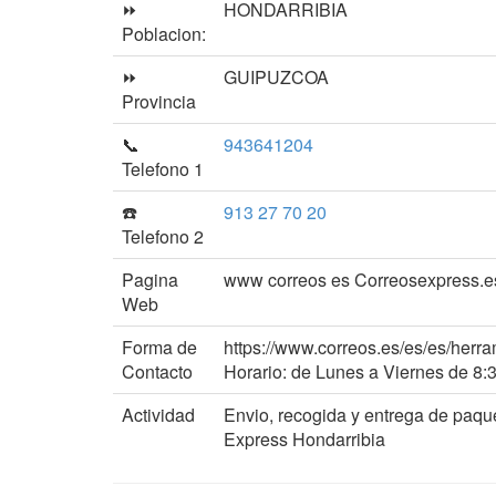
⏩
HONDARRIBIA
Poblacion:
⏩
GUIPUZCOA
Provincia
📞
943641204
Telefono 1
☎️
913 27 70 20
Telefono 2
Pagina
www correos es Correosexpress.e
Web
Forma de
https://www.correos.es/es/es/herra
Contacto
Horario: de Lunes a Viernes de 8:
Actividad
Envio, recogida y entrega de paqu
Express Hondarribia