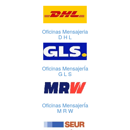
Oficinas Mensajeria
D H L
Oficinas MensajerÍa
G L S
Oficinas MensajerÍa
M R W