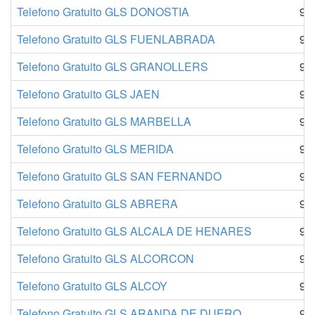
Telefono Gratuito GLS DONOSTIA
91
Telefono Gratuito GLS FUENLABRADA
91
Telefono Gratuito GLS GRANOLLERS
91
Telefono Gratuito GLS JAEN
91
Telefono Gratuito GLS MARBELLA
91
Telefono Gratuito GLS MERIDA
91
Telefono Gratuito GLS SAN FERNANDO
91
Telefono Gratuito GLS ABRERA
91
Telefono Gratuito GLS ALCALA DE HENARES
91
Telefono Gratuito GLS ALCORCON
91
Telefono Gratuito GLS ALCOY
91
Telefono Gratuito GLS ARANDA DE DUERO
91