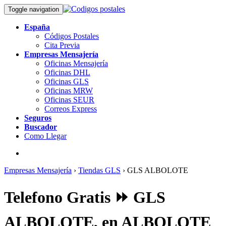
Toggle navigation
España
Códigos Postales
Cita Previa
Empresas Mensajería
Oficinas Mensajería
Oficinas DHL
Oficinas GLS
Oficinas MRW
Oficinas SEUR
Correos Express
Seguros
Buscador
Como Llegar
Empresas Mensajería
›
Tiendas GLS
›
GLS ALBOLOTE
Telefono Gratis ⏩ GLS
ALBOLOTE, en ALBOLOTE