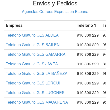
Envios y Pedidos
Agencias Correos Express en Espana
Empresa
Teléfono 1
Tel
Telefono Gratuito GLS ALDEA
910 806 229
977
Telefono Gratuito GLS BAILEN
910 806 229
953
Telefono Gratuito GLS GAMARRA
910 806 229
945
Telefono Gratuito GLS JAVEA
910 806 229
865
Telefono Gratuito GLS LA BAÑEZA
910 806 229
987
Telefono Gratuito GLS LORQUI
910 806 229
968
Telefono Gratuito GLS LUGONES
910 806 229
985
Telefono Gratuito GLS MACARENA
910 806 229
954