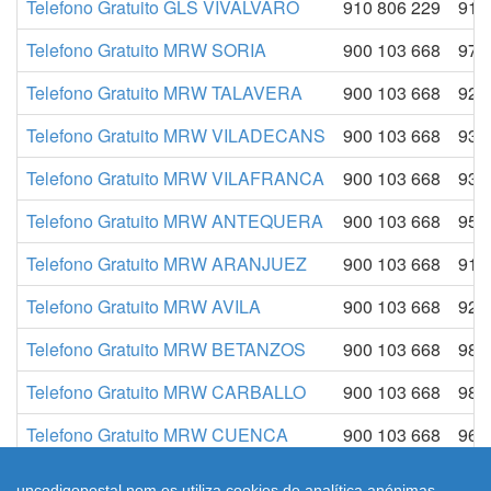
Telefono Gratuito GLS VIVALVARO
910 806 229
910
Telefono Gratuito MRW SORIA
900 103 668
975
Telefono Gratuito MRW TALAVERA
900 103 668
925
Telefono Gratuito MRW VILADECANS
900 103 668
936
Telefono Gratuito MRW VILAFRANCA
900 103 668
938
Telefono Gratuito MRW ANTEQUERA
900 103 668
952
Telefono Gratuito MRW ARANJUEZ
900 103 668
918
Telefono Gratuito MRW AVILA
900 103 668
920
Telefono Gratuito MRW BETANZOS
900 103 668
981
Telefono Gratuito MRW CARBALLO
900 103 668
981
Telefono Gratuito MRW CUENCA
900 103 668
969
Telefono Gratuito MRW ILLESCAS
900 103 668
925
uncodigopostal.nom.es utiliza cookies de analítica anónimas,