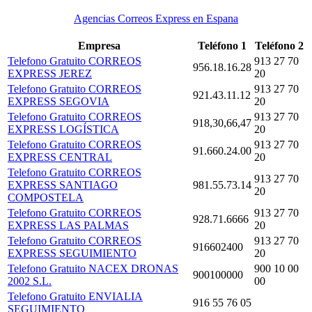
Agencias Correos Express en Espana
Empresa
Teléfono 1
Teléfono 2
Telefono Gratuito CORREOS
913 27 70
956.18.16.28
EXPRESS JEREZ
20
Telefono Gratuito CORREOS
913 27 70
921.43.11.12
EXPRESS SEGOVIA
20
Telefono Gratuito CORREOS
913 27 70
918,30,66,47
EXPRESS LOGÍSTICA
20
Telefono Gratuito CORREOS
913 27 70
91.660.24.00
EXPRESS CENTRAL
20
Telefono Gratuito CORREOS
913 27 70
EXPRESS SANTIAGO
981.55.73.14
20
COMPOSTELA
Telefono Gratuito CORREOS
913 27 70
928.71.6666
EXPRESS LAS PALMAS
20
Telefono Gratuito CORREOS
913 27 70
916602400
EXPRESS SEGUIMIENTO
20
Telefono Gratuito NACEX DRONAS
900 10 00
900100000
2002 S.L.
00
Telefono Gratuito ENVIALIA
916 55 76 05
SEGUIMIENTO