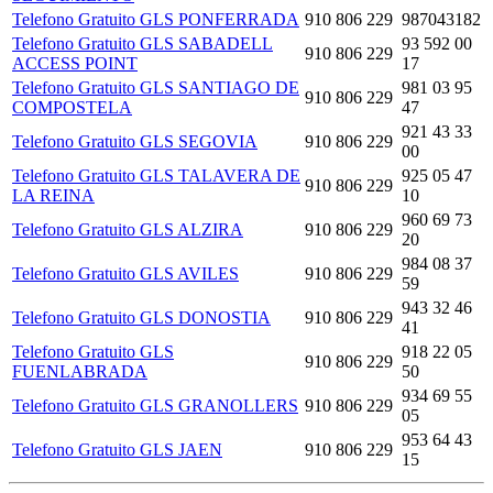
Telefono Gratuito GLS PONFERRADA
910 806 229
987043182
Telefono Gratuito GLS SABADELL
93 592 00
910 806 229
ACCESS POINT
17
Telefono Gratuito GLS SANTIAGO DE
981 03 95
910 806 229
COMPOSTELA
47
921 43 33
Telefono Gratuito GLS SEGOVIA
910 806 229
00
Telefono Gratuito GLS TALAVERA DE
925 05 47
910 806 229
LA REINA
10
960 69 73
Telefono Gratuito GLS ALZIRA
910 806 229
20
984 08 37
Telefono Gratuito GLS AVILES
910 806 229
59
943 32 46
Telefono Gratuito GLS DONOSTIA
910 806 229
41
Telefono Gratuito GLS
918 22 05
910 806 229
FUENLABRADA
50
934 69 55
Telefono Gratuito GLS GRANOLLERS
910 806 229
05
953 64 43
Telefono Gratuito GLS JAEN
910 806 229
15