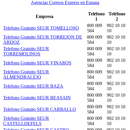
Agencias Correos Express en Espana
Teléfono
Teléfono
Empresa
1
2
800 009
902 10 10
Telefono Gratuito SEUR TOMELLOSO
584
10
Telefono Gratuito SEUR TORREJON DE
800 009
902 10 10
ARDOZ
584
10
Telefono Gratuito SEUR
800 009
902 10 10
TORREMOLINOS
584
10
800 009
902 10 10
Telefono Gratuito SEUR VINAROS
584
10
Telefono Gratuito SEUR
800 009
902 10 10
ALMENDRALEJO
584
10
800 009
902 10 10
Telefono Gratuito SEUR BAZA
584
10
800 009
902 10 10
Telefono Gratuito SEUR BEASAIN
584
10
800 009
902 10 10
Telefono Gratuito SEUR CARBALLO
584
10
Telefono Gratuito SEUR
800 009
902 10 10
CASTELLDEFELS
584
10
Telefono Gratuito SEUR CASTRO
800 009
902 10 10