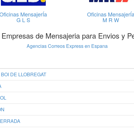
Oficinas MensajerÍa
Oficinas MensajerÍ
G L S
M R W
 Empresas de Mensajeria para Envios y P
Agencias Correos Express en Espana
T BOI DE LLOBREGAT
A
ROL
ON
NFERRADA