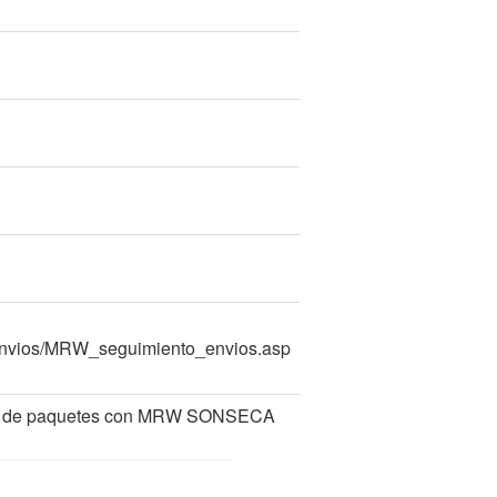
_envios/MRW_seguimiento_envios.asp
rega de paquetes con MRW SONSECA