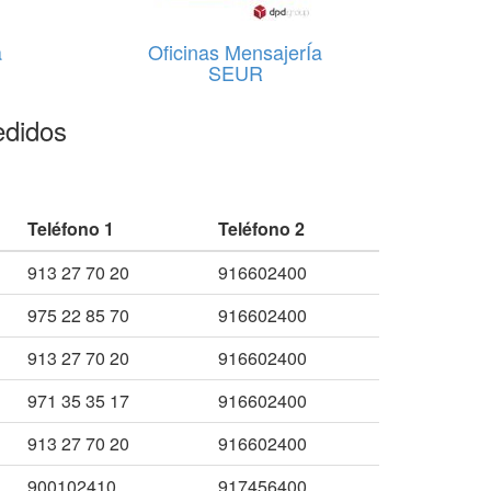
a
Oficinas MensajerÍa
SEUR
edidos
Teléfono 1
Teléfono 2
913 27 70 20
916602400
975 22 85 70
916602400
913 27 70 20
916602400
971 35 35 17
916602400
913 27 70 20
916602400
900102410
917456400