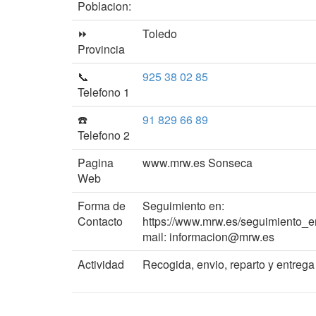
Poblacion:
⏩
Toledo
Provincia
📞
925 38 02 85
Telefono 1
☎️
91 829 66 89
Telefono 2
Pagina
www.mrw.es Sonseca
Web
Forma de
Seguimiento en:
Contacto
https://www.mrw.es/seguimiento
mail: informacion@mrw.es
Actividad
Recogida, envio, reparto y ent