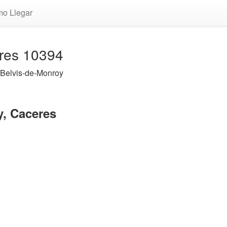
o Llegar
eres 10394
 Belvis-de-Monroy
y, Caceres