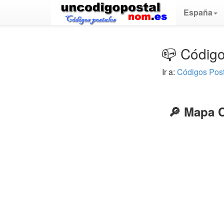
España
📪 Código
Ir a:
Códigos Pos
🔎 Mapa C