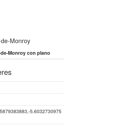
s-de-Monroy
-de-Monroy con plano
eres
85879383883,-5.6032730975