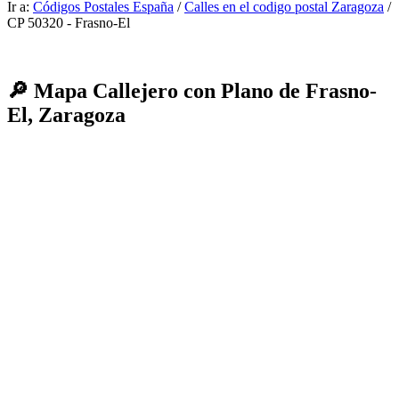
Ir a:
Códigos Postales España
/
Calles en el codigo postal Zaragoza
/
CP 50320 - Frasno-El
🔎 Mapa Callejero con Plano de Frasno-
El, Zaragoza