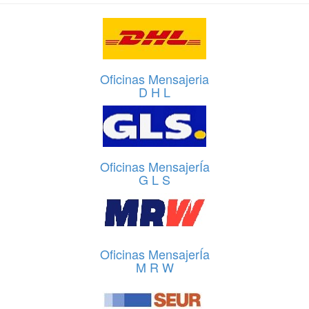
Oficinas Mensajeria
D H L
Oficinas MensajerÍa
G L S
Oficinas MensajerÍa
M R W