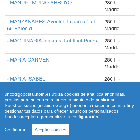
-
MANUEL-MUINO-ARROYO
28011-
Madrid
-
MANZANARES-Avenida-Impares-1-al-
28011-
55-Pares-d
Madrid
-
MAQUINARIA-Impares-1-al-final-Pares-
28011-
Madrid
-
MARIA-CARMEN
28011-
Madrid
-
MARIA-ISABEL
28011-
Madrid
uncodigopostal.nom.es utiliza cookies de analítica anónimas,
-
MARIA-TERESA-ACOSTA
28011-
propias para su correcto funcionamiento y de publicidad.
Madrid
Nuestros socios (incluido Google) pueden almacenar, compartir y
gestionar tus datos para ofrecer anuncios personalizados.
-
MARIANO-CARDERERA
28011-
Puedes aceptar o personalizar tu configuración.:
Madrid
Configurar
Aceptar cookies
-
MARIANO-LANUZA-Plaza
28011-