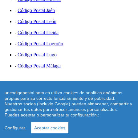
-
Código Postal Jaén
-
Código Postal León
-
Código Postal Lleida
-
Código Postal Logroño
-
Código Postal Lugo
-
Código Postal Málaga
Mensajerís Por Códigos
uncodigopostal.nom.es utiliza cookies de analítica anónimas,
Mensajerias España
propias para su correcto funcionamiento y de publicidad.
Nuestros socios (incluido Google) pueden almacenar, compartir y
Seur Ciudad Real
gestionar tus datos para ofrecer anuncios personalizados.
Puedes aceptar o personalizar tu configuración.:
Seur Jerez de la Frontera
Configurar
Aceptar cookies
DHL Manresa