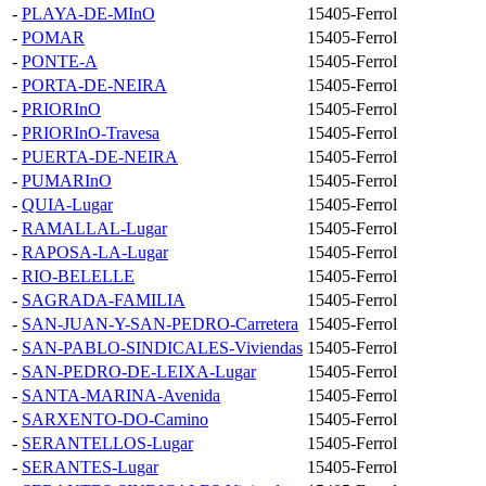
-
PLAYA-DE-MInO
15405-Ferrol
-
POMAR
15405-Ferrol
-
PONTE-A
15405-Ferrol
-
PORTA-DE-NEIRA
15405-Ferrol
-
PRIORInO
15405-Ferrol
-
PRIORInO-Travesa
15405-Ferrol
-
PUERTA-DE-NEIRA
15405-Ferrol
-
PUMARInO
15405-Ferrol
-
QUIA-Lugar
15405-Ferrol
-
RAMALLAL-Lugar
15405-Ferrol
-
RAPOSA-LA-Lugar
15405-Ferrol
-
RIO-BELELLE
15405-Ferrol
-
SAGRADA-FAMILIA
15405-Ferrol
-
SAN-JUAN-Y-SAN-PEDRO-Carretera
15405-Ferrol
-
SAN-PABLO-SINDICALES-Viviendas
15405-Ferrol
-
SAN-PEDRO-DE-LEIXA-Lugar
15405-Ferrol
-
SANTA-MARINA-Avenida
15405-Ferrol
-
SARXENTO-DO-Camino
15405-Ferrol
-
SERANTELLOS-Lugar
15405-Ferrol
-
SERANTES-Lugar
15405-Ferrol