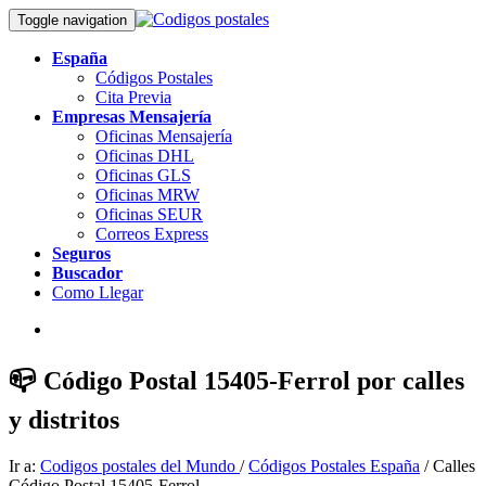
Toggle navigation
España
Códigos Postales
Cita Previa
Empresas Mensajería
Oficinas Mensajería
Oficinas DHL
Oficinas GLS
Oficinas MRW
Oficinas SEUR
Correos Express
Seguros
Buscador
Como Llegar
📪 Código Postal 15405-Ferrol por calles
y distritos
Ir a:
Codigos postales del Mundo
/
Códigos Postales España
/ Calles
Código Postal 15405-Ferrol