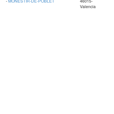
-
MONESTIR-DE-POBLET
46015-
Valencia