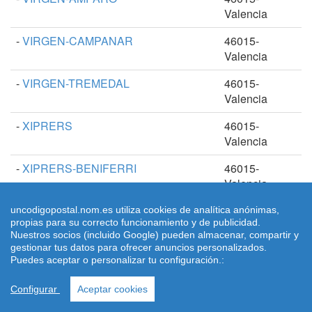
Valencia
-
VIRGEN-CAMPANAR
46015-
Valencia
-
VIRGEN-TREMEDAL
46015-
Valencia
-
XIPRERS
46015-
Valencia
-
XIPRERS-BENIFERRI
46015-
Valencia
uncodigopostal.nom.es utiliza cookies de analítica anónimas,
propias para su correcto funcionamiento y de publicidad.
Otros C.P. Valencia capital
Nuestros socios (incluido Google) pueden almacenar, compartir y
gestionar tus datos para ofrecer anuncios personalizados.
Puedes aceptar o personalizar tu configuración.:
Códigos Postales Valencia capital
Configurar
Aceptar cookies
Las Calles indicadas anteriormente corresponden al