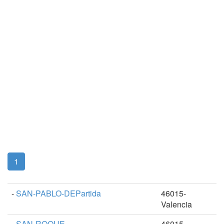
(current)
1
-
SAN-PABLO-DEPartida
46015-
Valencia
-
SAN-ROQUE
46015-