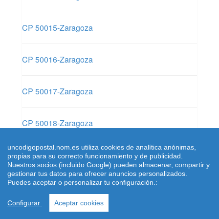
CP 50015-Zaragoza
CP 50016-Zaragoza
CP 50017-Zaragoza
CP 50018-Zaragoza
uncodigopostal.nom.es utiliza cookies de analítica anónimas,
CP 51001-Ceuta
propias para su correcto funcionamiento y de publicidad.
Nuestros socios (incluido Google) pueden almacenar, compartir y
gestionar tus datos para ofrecer anuncios personalizados.
Puedes aceptar o personalizar tu configuración.:
CP 51002-Ceuta
Configurar
Aceptar cookies
CP 51003-Ceuta