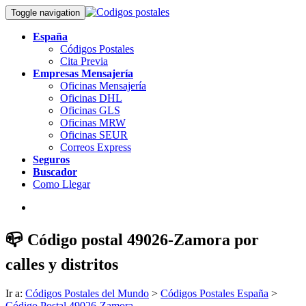
Toggle navigation
España
Códigos Postales
Cita Previa
Empresas Mensajería
Oficinas Mensajería
Oficinas DHL
Oficinas GLS
Oficinas MRW
Oficinas SEUR
Correos Express
Seguros
Buscador
Como Llegar
📪 Código postal 49026-Zamora por
calles y distritos
Ir a:
Códigos Postales del Mundo
>
Códigos Postales España
>
Código Postal 49026-Zamora