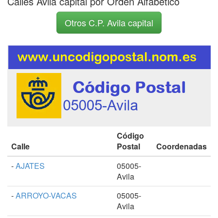
Calles Avila capital por Orden Alfabético
Otros C.P. Avila capital
Código
Calle
Postal
Coordenadas
-
AJATES
05005-
Avila
-
ARROYO-VACAS
05005-
Avila