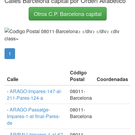
Calles Barcelona capital por Orden Alfabético
Otros C.P. Barcelona capital
(current)
1
Código
Calle
Postal
Coordenadas
-
ARAGO-Impares-147-al-
08011-
211-Pares-124-a
Barcelona
-
ARAGO-Passatge-
08011-
Impares-1-al-final-Pares-
Barcelona
de
-
ARIBAU-Impares-1-al-67-
08011-