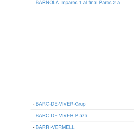
-
BARNOLA-Impares-1-al-final-Pares-2-a
-
BARO-DE-VIVER-Grup
-
BARO-DE-VIVER-Plaza
-
BARRI-VERMELL