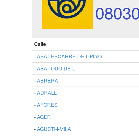
Calle
-
ABAT-ESCARRE-DE-L-Plaza
-
ABAT-ODO-DE-L
-
ABRERA
-
ADRALL
-
AFORES
-
AGER
-
AGUSTI-I-MILA