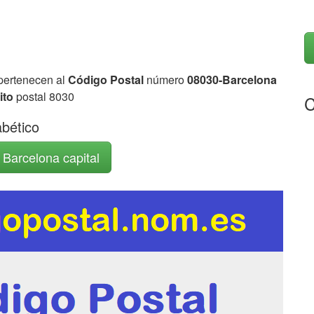
 pertenecen al
Código Postal
número
08030-Barcelona
rito
postal 8030
C
abético
 Barcelona capital